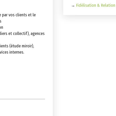
→
Fidélisation & Relation
 par vos clients et le
s
on
iers et collectif), agences
ients (étude miroir),
vices internes.