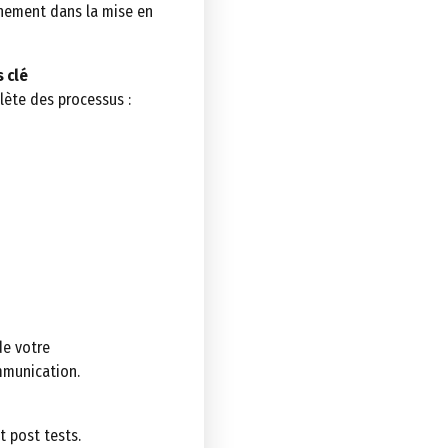
gnement dans la mise en
 clé
lète des processus :
de votre
mmunication.
t post tests.