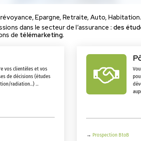
Prévoyance, Epargne, Retraite, Auto, Habitation
ions dans le secteur de l’assurance :
des étud
ions de
téléma
rketing
.
Pô
 vos clientèles et vos
Vou
ises de décisions (études
pou
ion/radiation...) ...
dév
aupr
→
Prospection BtoB